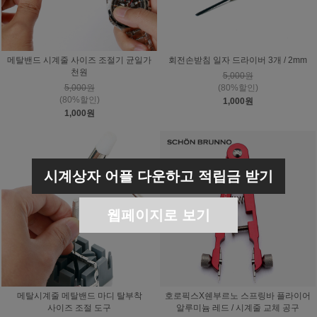
메탈밴드 시계줄 사이즈 조절기 균일가
회전손받침 일자 드라이버 3개 / 2mm
천원
5,000원
5,000원
(80%할인)
(80%할인)
1,000원
1,000원
시계상자 어플 다운하고 적립금 받기
웹페이지로 보기
메탈시계줄 메탈밴드 마디 탈부착
호로픽스X쉔부르노 스프링바 플라이어
사이즈 조절 도구
알루미늄 레드 / 시계줄 교체 공구