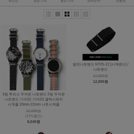
최신순
낮은가격
높은가격
판매순위
상품명
일반나토밴드 NT05-22 [시계밴드] /
나토밴드
12,000원
12,000원
3링 투피스 두꺼운 나토밴드 5링 두꺼운
나토밴드 기어S2 기어S3 갤럭시워치
시계줄 20mm 22mm 나토시계줄
12,000원
(33%할인)
8,040원