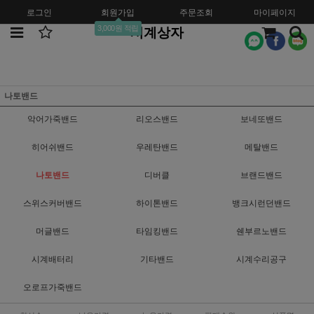
로그인
회원가입
주문조회
마이페이지
3,000원 적립
시계상자
나토밴드
악어가죽밴드
리오스밴드
보네또밴드
히어쉬밴드
우레탄밴드
메탈밴드
나토밴드
디버클
브랜드밴드
스위스커버밴드
하이톤밴드
뱅크시런던밴드
머글밴드
타임킹밴드
쉔부르노밴드
시계배터리
기타밴드
시계수리공구
오로프가죽밴드