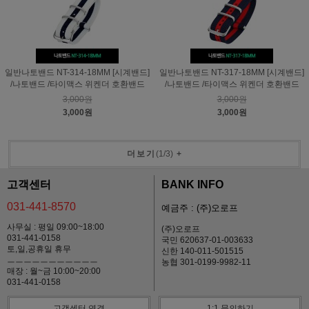
일반나토밴드 NT-314-18MM [시계밴드]
일반나토밴드 NT-317-18MM [시계밴드]
/나토밴드 /타이맥스 위켄더 호환밴드
/나토밴드 /타이맥스 위켄더 호환밴드
3,000원
3,000원
3,000원
3,000원
더보기
(
1
/
3
)
+
고객센터
BANK INFO
031-441-8570
예금주 : (주)오로프
사무실 : 평일 09:00~18:00
(주)오로프
031-441-0158
국민 620637-01-003633
토,일,공휴일 휴무
신한 140-011-501515
ㅡㅡㅡㅡㅡㅡㅡㅡㅡㅡㅡ
농협 301-0199-9982-11
매장 : 월~금 10:00~20:00
031-441-0158
고객센터 연결
1:1 문의하기