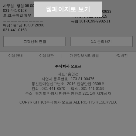
사무실 : 평일 09:00~18:00
(주)오로프
웹페이지로 보기
031-441-0158
국민 620637-01-003633
토,일,공휴일 휴무
신한 140-011-501515
ㅡㅡㅡㅡㅡㅡㅡㅡㅡㅡㅡ
농협 301-0199-9982-11
매장 : 월~금 10:00~20:00
031-441-0158
고객센터 연결
1:1 문의하기
이용안내
이용약관
개인정보처리방침
PC버전
주식회사 오로프
대표 : 홍영선
사업자 등록번호 : 173-81-00476
통신판매업신고번호 : 2016-안양만안-0309호
전화 : 031-441-8570 ㅣ 팩스 : 031-441-0159
주소 : 경기도 안양시 만안구 만안로 221 1층 시계상자
COPYRIGHT(C)주식회사 오로프 ALL RIGHTS RESERVED.