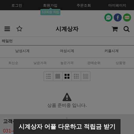
로그인
회원가입
주문조회
마이페이지
3,000원 적립
시계상자
해밀턴
남성시계
여성시계
커플시계
최신순
낮은가격
높은가격
판매순위
상품명
상품 준비중 입니다.
고객센터
BANK INFO
시계상자 어플 다운하고 적립금 받기
031-441-8570
예금주 : (주)오로프