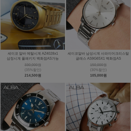
세이코 알바 메탈시계 AZ4028x1
세이코알바 남성시계 사파이어크리스탈
삼정시계 풀패키지 백화점AS가능
글래스 AS9G65X1 백화점AS
330,000원
150,000원
(35%할인)
(30%할인)
214,500원
105,000원