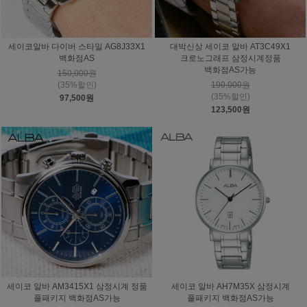
세이코알바 다이버 스타일 AG8J33X1
대박신상 세이코 알바 AT3C49X1
백화점AS
크로노그래프 삼정시계정품
백화점AS가능
150,000원
(35%할인)
190,000원
(35%할인)
97,500원
123,500원
세이코 알바 AM3415X1 삼정시계 정품
세이코 알바 AH7M35X 삼정시계
풀패키지 백화점AS가능
풀패키지 백화점AS가능