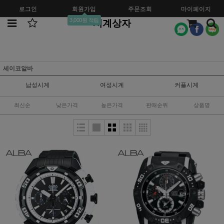
로그인
회원가입
주문조회
마이페이지
3,000원 적립
시계상자
세이코알바
남성시계
여성시계
커플시계
최신순
낮은가격
높은가격
판매순위
상품명