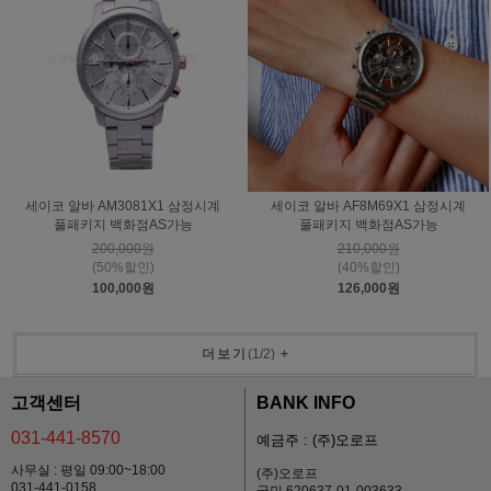
세이코 알바 AM3081X1 삼정시계
세이코 알바 AF8M69X1 삼정시계
풀패키지 백화점AS가능
풀패키지 백화점AS가능
200,000원
210,000원
(50%할인)
(40%할인)
100,000원
126,000원
더보기
(
1
/
2
)
+
고객센터
BANK INFO
031-441-8570
예금주 : (주)오로프
사무실 : 평일 09:00~18:00
(주)오로프
031-441-0158