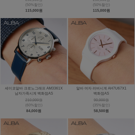
(50%할인)
(50%할인)
115,000원
115,000원
세이코알바 크로노그래프 AM3361X
알바 여자 러버시계 AH7U67X1
남자가죽시계 백화점AS
백화점AS
210,000원
90,000원
(60%할인)
(35%할인)
84,000원
58,500원