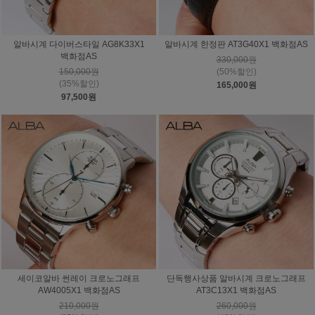
알바시계 다이버스타일 AG8K33X1
알바시계 한정판 AT3G40X1 백화점AS
백화점AS
330,000원
150,000원
(50%할인)
(35%할인)
165,000원
97,500원
세이코알바 썬레이 크로노그래프
단독행사상품 알바시계 크로노그래프
AW4005X1 백화점AS
AT3C13X1 백화점AS
210,000원
260,000원