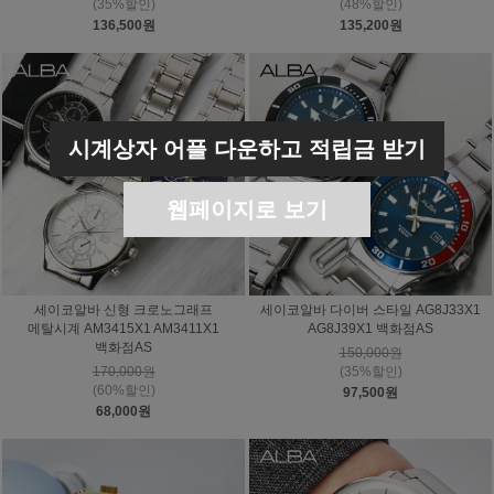
(35%할인)
(48%할인)
136,500원
135,200원
시계상자 어플 다운하고 적립금 받기
웹페이지로 보기
세이코알바 신형 크로노그래프
세이코알바 다이버 스타일 AG8J33X1
메탈시계 AM3415X1 AM3411X1
AG8J39X1 백화점AS
백화점AS
150,000원
170,000원
(35%할인)
(60%할인)
97,500원
68,000원