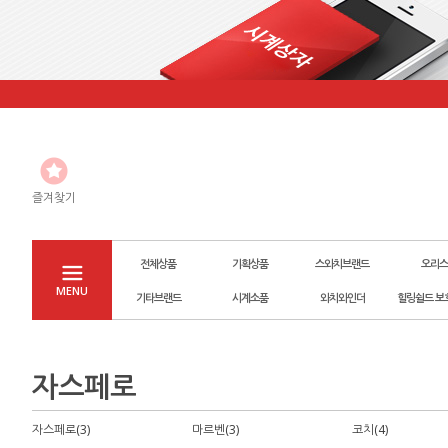
즐겨찾기
전체상품
기획상품
스와치브랜드
오리스
MENU
기타브랜드
시계소품
와치와인더
힐링쉴드 보
자스페로
자스페로(3)
마르벤(3)
코치(4)