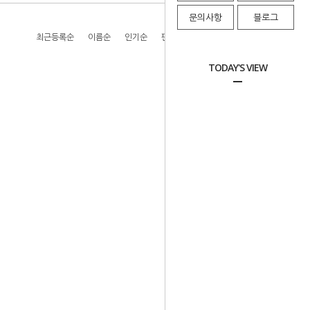
문의사항
블로그
최근등록순
이름순
인기순
판매순
높은가격순
낮은가격순
TODAY'S VIEW