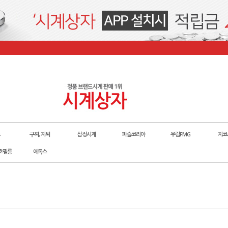
구찌, 지씨
삼정시계
파슬코리아
우림FMG
지코
호필름
에독스