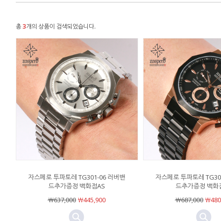
총
3
개의 상품이 검색되었습니다.
자스페로 투파토레 TG301-06 러버밴
자스페로 투파토레 TG30
드추가증정 백화점AS
드추가증정 백화
￦637,000
￦445,900
￦687,000
￦480