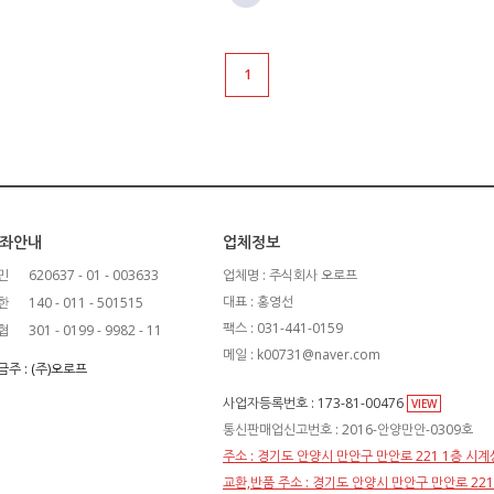
1
좌안내
업체정보
민
620637 - 01 - 003633
업체명 : 주식회사 오로프
대표 : 홍영선
한
140 - 011 - 501515
팩스 : 031-441-0159
협
301 - 0199 - 9982 - 11
메일 : k00731@naver.com
금주 : (주)오로프
사업자등록번호 : 173-81-00476
VIEW
통신판매업신고번호 : 2016-안양만안-0309호
주소 : 경기도 안양시 만안구 만안로 221 1층 시
교환,반품 주소 : 경기도 안양시 만안구 만안로 22