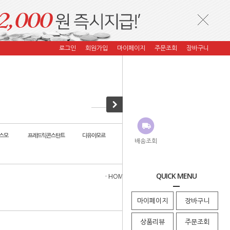
로그인
회원가입
마이페이지
주문조회
장바구니
스모
프레드릭콘스탄트
디유아모르
자스페로 코리아
코이컴퍼니
배송조회
QUICK MENU
· HOME
>
자스페로 코리아
>
자스페로
마이페이지
장바구니
상품리뷰
주문조회