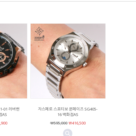
1-01 러버밴
자스페로 스포티보 문페이즈 SG405-
점AS
16 백화점AS
,900
￦595,000
￦416,500