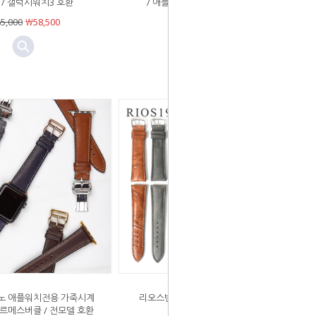
 / 갤럭시워치3 호환
/ 애플워치 6 5 4 3 2 1 호환가능
5,000
￦58,500
￦97,000
￦97,000
노 애플워치전용 가죽시계
리오스밴드 빈티지 페니슐라 22mm
르메스버클 / 전모델 호환