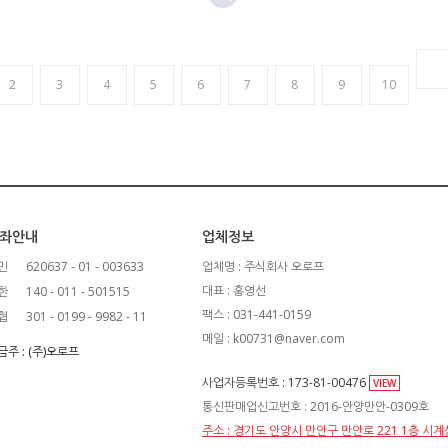
2
3
4
5
6
7
8
9
10
좌안내
업체정보
민
620637 - 01 - 003633
업체명 : 주식회사 오로프
대표 : 홍영선
한
140 - 011 - 501515
팩스 : 031-441-0159
협
301 - 0199 - 9982 - 11
메일 : k00731@naver.com
금주 : (주)오로프
사업자등록번호 : 173-81-00476
VIEW
통신판매업신고번호 : 2016-안양만안-0309호
주소 : 경기도 안양시 만안구 만안로 221 1층 시