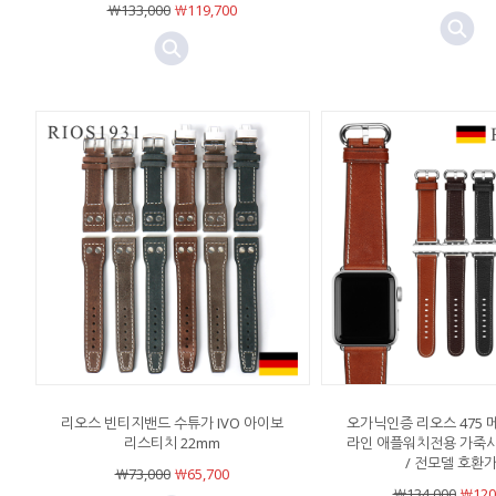
￦133,000
￦119,700
리오스 빈티지밴드 수튜가 IVO 아이보
오가닉인증 리오스 475 메
리스티치 22mm
라인 애플워치전용 가죽
/ 전모델 호환
￦73,000
￦65,700
￦134,000
￦120