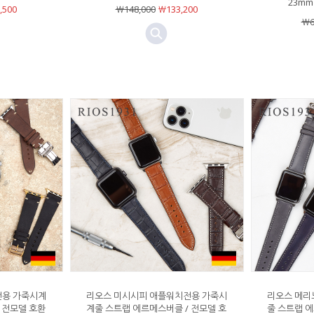
23mm
,500
￦148,000
￦133,200
￦6
전용 가죽시계
리오스 미시시피 애플워치전용 가죽시
리오스 메리
 전모델 호환
계줄 스트랩 에르메스버클 / 전모델 호
줄 스트랩 에