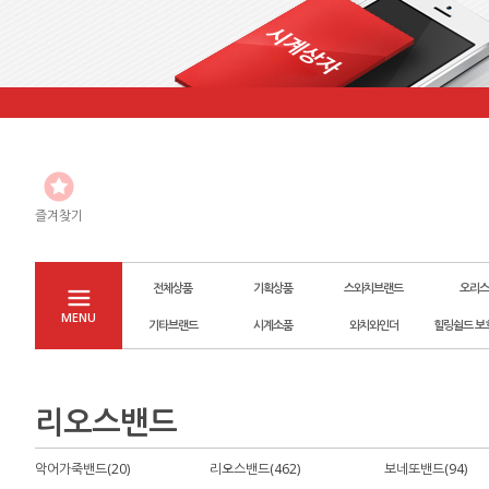
즐겨찾기
전체상품
기획상품
스와치브랜드
오리스
MENU
기타브랜드
시계소품
와치와인더
힐링쉴드 보
리오스밴드
악어가죽밴드(20)
리오스밴드(462)
보네또밴드(94)