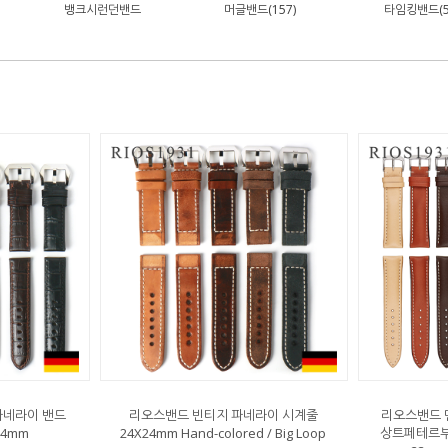
뱅크시런던밴드
머글밴드(157)
타임킹밴드(5
파네라이 밴드
리오스밴드 빈티지 파네라이 시계줄
리오스밴드 
24mm
24X24mm Hand-colored / Big Loop
상트페테르부르