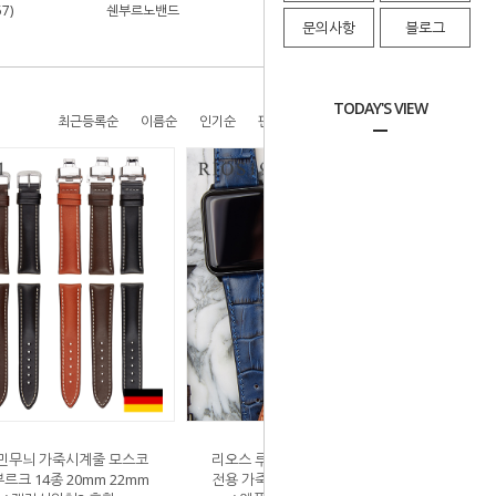
7)
쉔부르노밴드
시계배터리(5)
문의사항
블로그
TODAY'S VIEW
최근등록순
이름순
인기순
판매순
높은가격순
낮은가격순
민무늬 가죽시계줄 모스코
리오스 루이지애나 프리미엄 애플워치
크 14종 20mm 22mm
전용 가죽시계줄 스트랩 에르메스버클