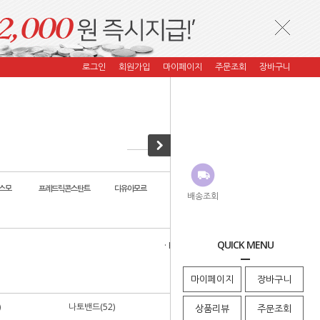
로그인
회원가입
마이페이지
주문조회
장바구니
스모
프레드릭콘스탄트
디유아모르
자스페로 코리아
코이컴퍼니
배송조회
QUICK MENU
· HOME
>
시계소품
>
리오스밴드
마이페이지
장바구니
)
나토밴드(52)
디버클(8)
상품리뷰
주문조회