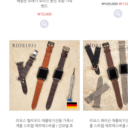
해밀턴 오메가 오리스 론진 호환 가죽
￦125,000
￦112
밴드
￦73,000
리오스 헐리우드 애플워치전용 가죽시
리오스 해리슨 애플워치
계줄 스트랩 에르메스버클 / 전모델 호
줄 스트랩 에르메스버클 /