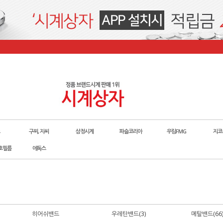
구찌, 지씨
삼정시계
파슬코리아
우림FMG
지코
호필름
에독스
히어쉬밴드
우레탄밴드(3)
메탈밴드(66