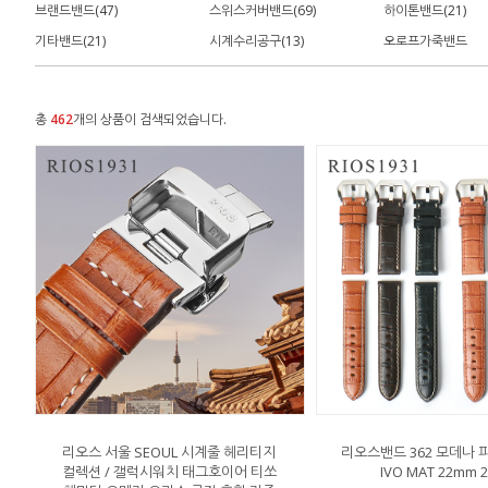
브랜드밴드(47)
스위스커버밴드(69)
하이톤밴드(21)
기타밴드(21)
시계수리공구(13)
오로프가죽밴드
총
462
개의 상품이 검색되었습니다.
리오스 서울 SEOUL 시계줄 헤리티지
리오스밴드 362 모데나 
컬렉션 / 갤럭시워치 태그호이어 티쏘
IVO MAT 22mm 