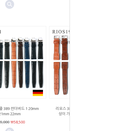
 389 썬더버드 1 20mm
리오스 386 허리케인1 MAT (스티치색
21mm 22mm
상이 가죽색과 일치) 20mm 21mm
22mm
5,000
￦58,500
￦68,000
￦61,200