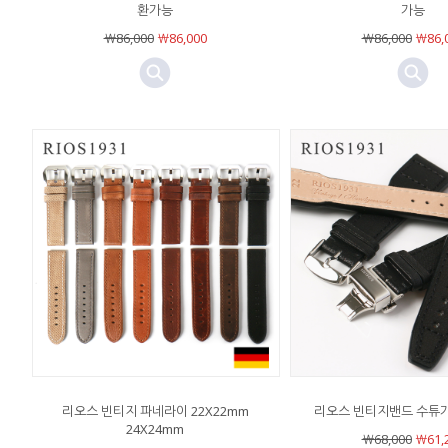
환가능
가능
￦86,000
￦86,000
￦86,000
￦86,
리오스 빈티지 파네라이 22X22mm
리오스 빈티지밴드 수튜가 
24X24mm
￦68,000
￦61,