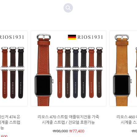
신저 474 온
리오스 470 스트림 애플워치전용 가죽
리오스 460
시계줄 스트랩
시계줄 스트랩 / 전모델 호환가능
시계줄 스
가능
￦86,000
￦77,400
￦8
,600