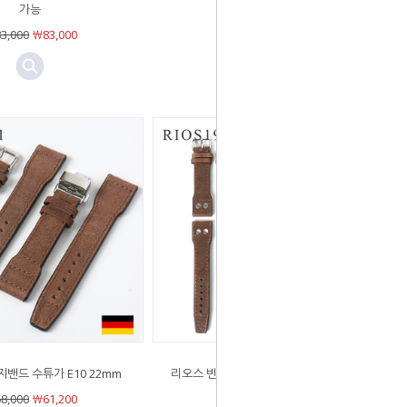
￦65,000
￦58,500
가능
3,000
￦83,000
밴드 수튜가 E10 22mm
리오스 빈티지밴드 수튜가 MAT 22mm
8,000
￦61,200
￦73,000
￦65,700