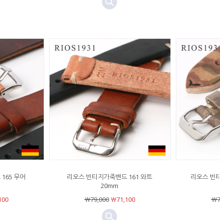
165 무어
리오스 빈티지가죽밴드 161 와트
리오스 빈티
20mm
100
￦79,000
￦71,100
￦7