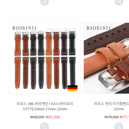
리오스 386 허리케인1 IVO (아이보리
리오스 빈티지가죽밴드 
스티치) 20mm 21mm 22mm
22mm
￦68,000
￦61,200
￦79,000
￦71,