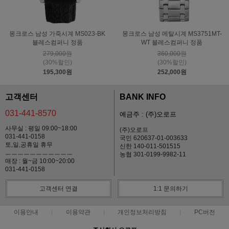
몽크로스 남성 가죽시계 MS023-BK
몽크로스 남성 메탈시계 MS3751MT-
블레스컴퍼니 정품
WT 블레스컴퍼니 정품
279,000원
360,000원
(30%할인)
(30%할인)
195,300원
252,000원
고객센터
BANK INFO
031-441-8570
예금주 : (주)오로프
사무실 : 평일 09:00~18:00
(주)오로프
031-441-0158
국민 620637-01-003633
토,일,공휴일 휴무
신한 140-011-501515
ㅡㅡㅡㅡㅡㅡㅡㅡㅡㅡㅡ
농협 301-0199-9982-11
매장 : 월~금 10:00~20:00
031-441-0158
고객센터 연결
1:1 문의하기
이용안내
이용약관
개인정보처리방침
PC버전