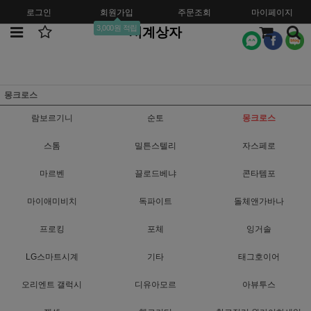
로그인
회원가입
주문조회
마이페이지
3,000원 적립
시계상자
몽크로스
람보르기니
순토
몽크로스
스톰
밀튼스텔리
자스페로
마르벤
끌로드베냐
콘타템포
마이애미비치
독파이트
돌체앤가바나
프로킹
포체
잉거솔
LG스마트시계
기타
태그호이어
오리엔트 갤럭시
디유아모르
아뷰투스