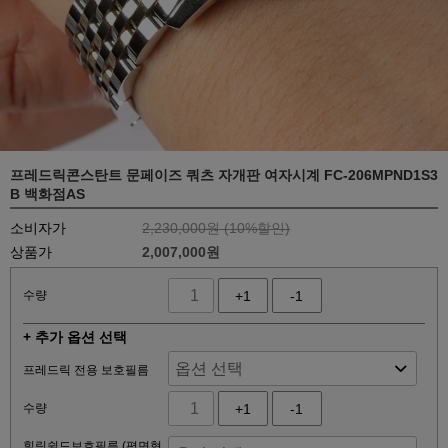
프레드릭콘스탄트 문페이즈 쿼츠 자개판 여자시계 FC-206MPND1S3
B 백화점AS
소비자가
2,230,000원 (
10
%할인)
상품가
2,007,000원
수량
+1
-1
+ 추가 옵션 선택
프레드릭 전용 보호필름
수량
+1
-1
힐링쉴드보호필름 (평면형