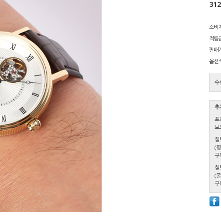
31
소비
적립
판매
옵션
수
추
프
보
힐
(
구
힐
(
구