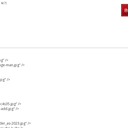
 보기
g" />
age-man.jpg" />
pg" />
c4s35.jpg" />
-add.jpg" />
der_as-2023.jpg" />