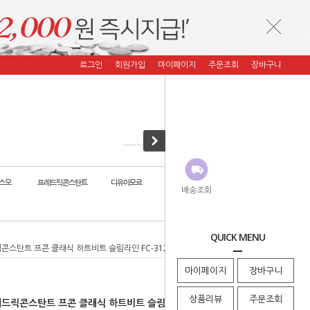
로그인
회원가입
마이페이지
주문조회
장바구니
스모
프레드릭콘스탄트
디유아모르
자스페로 코리아
코이컴퍼니
배송조회
QUICK MENU
콘스탄트 프콘 클래식 하트비트 슬림라인 FC-312MC4S35 스타일리더 백화점AS
마이페이지
장바구니
상품리뷰
주문조회
드릭콘스탄트 프콘 클래식 하트비트 슬림라인 FC-