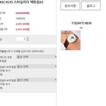
2MC4S35 스타일리더 백화점AS
문의사항
블로그
자가격
2,924,000원
금
16080원
TODAY'S VIEW
가격
2,631,600원
적용가격
2,631,600
원
량
가옵션
(추가 구매를 원하시면 선택하세요)
레드릭 전용
호필름
링쉴드보호필름
평면형 추가
매)
링쉴드보호필름
굴곡형 추가
매)