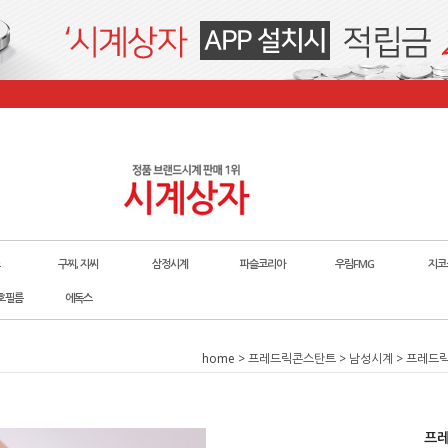
구찌, 지씨
삼정시계
파슬코리아
우림FMG
지코
호필름
에독스
home
>
프레드릭콘스탄트
>
남성시계
> 프레드릭
프레