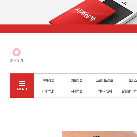
즐겨찾기
전체상품
기획상품
스와치브랜드
오리스
MENU
기타브랜드
시계소품
와치와인더
힐링쉴드 보