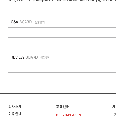
<img src="http://gi.esmplus.com/watchcase3/W/b-storeinfo.jpg" /></cente
회사소개
고객센터
계
이용안내
031-441-8570
국