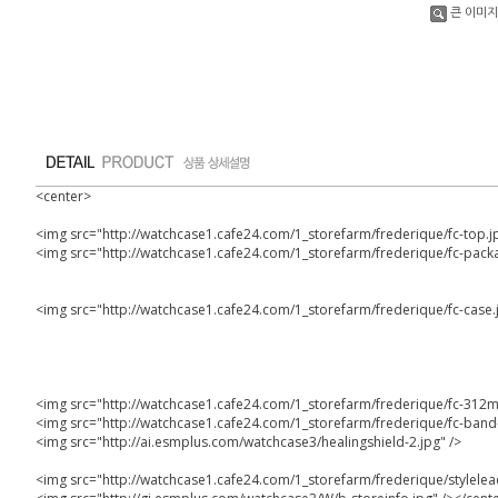
큰 이미지
<center>
<img src="http://watchcase1.cafe24.com/1_storefarm/frederique/fc-top.jp
<img src="http://watchcase1.cafe24.com/1_storefarm/frederique/fc-pack
<img src="http://watchcase1.cafe24.com/1_storefarm/frederique/fc-case.j
<img src="http://watchcase1.cafe24.com/1_storefarm/frederique/fc-312m
<img src="http://watchcase1.cafe24.com/1_storefarm/frederique/fc-band
<img src="http://ai.esmplus.com/watchcase3/healingshield-2.jpg" />
<img src="http://watchcase1.cafe24.com/1_storefarm/frederique/stylelea