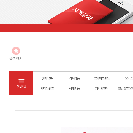
즐겨찾기
전체상품
기획상품
스와치브랜드
오리스
MENU
기타브랜드
시계소품
와치와인더
힐링쉴드 보