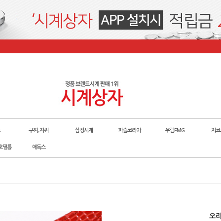
구찌, 지씨
삼정시계
파슬코리아
우림FMG
지코
호필름
에독스
오리