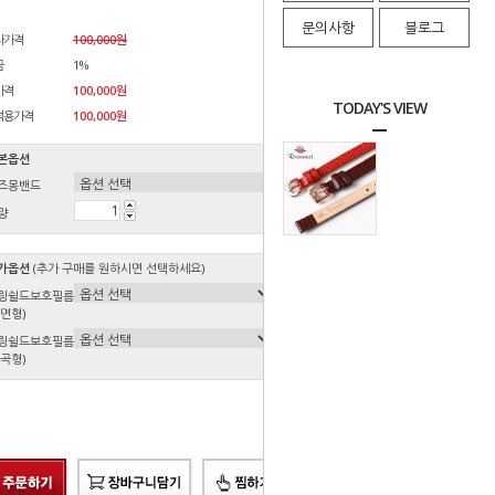
문의사항
블로그
자가격
100,000원
금
1%
가격
100,000원
TODAY'S VIEW
적용가격
100,000
원
본옵션
즈몽밴드
량
가옵션
(추가 구매를 원하시면 선택하세요)
링쉴드보호필름
평면형)
링쉴드보호필름
굴곡형)