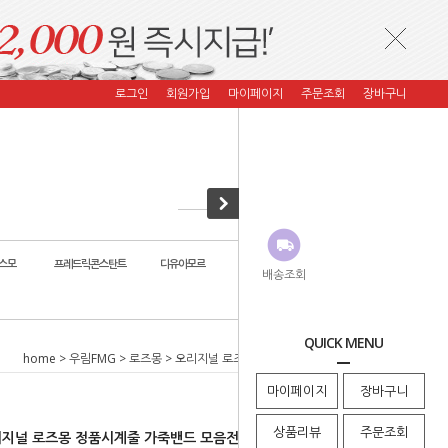
로그인
회원가입
마이페이지
주문조회
장바구니
스모
프레드릭콘스탄트
디유아모르
자스페로 코리아
코이컴퍼니
배송조회
QUICK MENU
home
>
우림FMG
>
로즈몽
> 오리지널 로즈몽 정품시계줄 가죽밴드 모음전
마이페이지
장바구니
상품리뷰
주문조회
지널 로즈몽 정품시계줄 가죽밴드 모음전