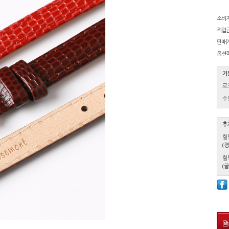
소비
적립
판매
옵션
기
로
수
추
힐
(
힐
(