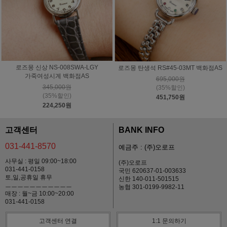
로즈몽 신상 NS-008SWA-LGY
로즈몽 탄생석 RS#45-03MT 백화점AS
가죽여성시계 백화점AS
695,000원
345,000원
(35%할인)
(35%할인)
451,750원
224,250원
고객센터
BANK INFO
031-441-8570
예금주 : (주)오로프
사무실 : 평일 09:00~18:00
(주)오로프
031-441-0158
국민 620637-01-003633
토,일,공휴일 휴무
신한 140-011-501515
ㅡㅡㅡㅡㅡㅡㅡㅡㅡㅡㅡ
농협 301-0199-9982-11
매장 : 월~금 10:00~20:00
031-441-0158
고객센터 연결
1:1 문의하기