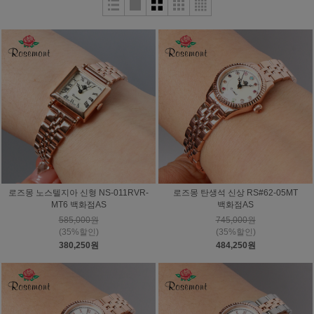
로즈몽 노스텔지아 신형 NS-011RVR-
로즈몽 탄생석 신상 RS#62-05MT
MT6 백화점AS
백화점AS
585,000원
745,000원
(35%할인)
(35%할인)
380,250원
484,250원