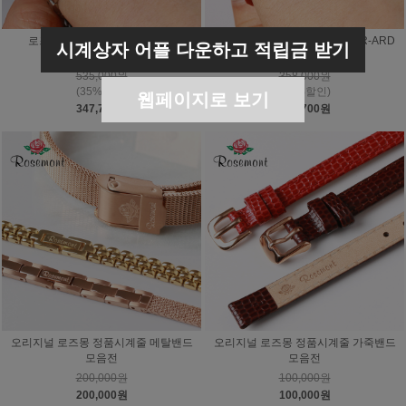
로즈몽 신상 RS#62-03RM-MT
로즈몽 노스텔지아 NS-011RVR-ARD
시계상자 어플 다운하고 적립금 받기
백화점AS
백화점AS
535,000원
358,000원
(35%할인)
(35%할인)
웹페이지로 보기
347,750원
232,700원
오리지널 로즈몽 정품시계줄 메탈밴드
오리지널 로즈몽 정품시계줄 가죽밴드
모음전
모음전
200,000원
100,000원
200,000원
100,000원